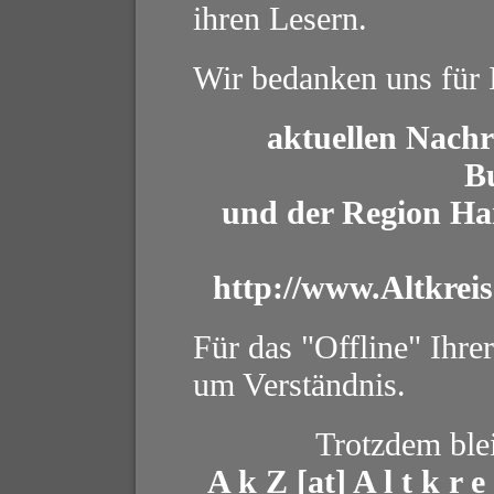
ihren Lesern.
Wir bedanken uns für I
aktuellen Nachr
B
und der Region Han
http://www.Altkreis
Für das "Offline" Ihrer
um Verständnis.
Trotzdem blei
A k Z [at] A l t k r e 